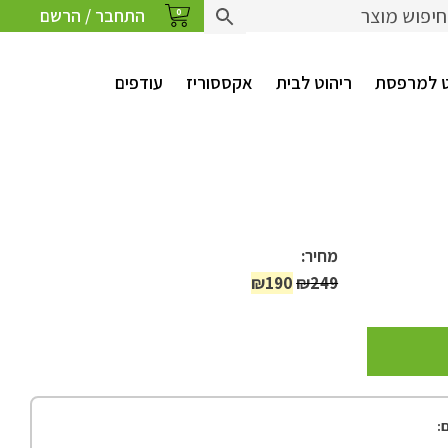
התחבר / הרשם
0
ט למרפסת
ריהוט לבית
אקססוריז
עודפים
מחיר:
המחיר
המחיר
₪
190
₪
249
המקורי
הנוכחי
היה:
הוא:
₪190.
₪249.
: