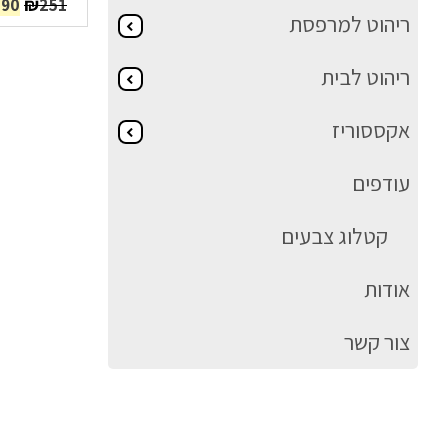
המח
₪
190
251
ריהוט למרפסת
המק
היה
51.
ריהוט לבית
אקססוריז
עודפים
קטלוג צבעים
אודות
צור קשר