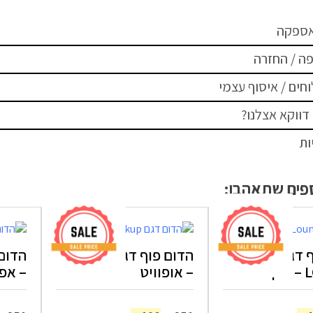
אספקה
ה / החזרה
חים / איסוף עצמי
דווקא אצלנו?
ות
ספים שתאהבו:
ף דגם
הדום פוף דגם PICKUP
ן
– אופוויט
– אפ