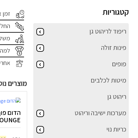
קטגוריות
זמן 
החלפ
ריפוד לריהוט גן
משלו
פינות זולה
למה 
אחרי
פופים
מיטות לכלבים
מוצרים נו
ריהוט גן
הדום פו
מערכות ישיבה וריהוט
LOUNGE – לב
כריות נוי