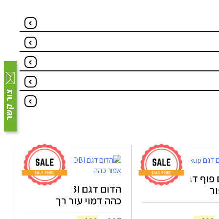
צור קשר
הדום פוף דגם PICKUP
הדום דגם BOBI אפור
ור
כהה דמוי עור רך