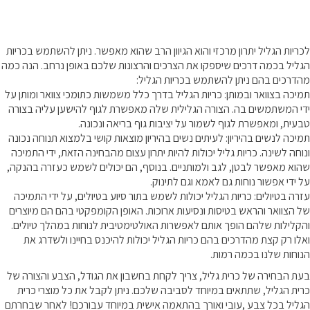
לכריות הגליל יתרון מרכזי והוא הגיוון הרב שהוא מאפשר. ניתן להשתמש בכריות
הגליל בכמה דרכים שיספקו את הצרכים והרצונות שלכם באופן נרחב. הנה כמה
מהדרכים בהם ניתן להשתמש בכריות הגליל:
תמיכה בצוואר ובמותן: כריות הגליל בדרך כלל משמשות כתומכי צוואר ומותן על
ידי המשתמשים בה. הצורה הגלילית שלה מאפשרת לגוף להישען עליה בצורה
טבעית, ומאפשרת לגוף לשמור על יציבות גוף בריאה ונכונה.
תמיכה לנשים בהיריון: לעיתים נשים בהיריון מוצאות קושי בלמצוא תנוחה נכונה
ונוחה לשינה. כריות גליל יכולות להיות יתרון עצום מהבחינה הזאת, ידי התמיכה
שהוא מאפשר לבטן, לגב ולמותניים. בנוסף, הם יכולים לשמש כעזרה בהנקה,
על ידי אפשור נוחות גם לאמא וגם לתינוק.
עזרה בטיולים: כריות הגליל יכולות לשמש בתור סיוע בטיולים, על ידי התמיכה
של הצוואר והראש בטיסות ונסיעות ארוכות. האופן הקומפקטי בהם הם מיוצרים
והקלילות שלהם הופך אותם לאפשרות האולטימטיבית לנוחות במהלך טיולים.
ואלו רק קצת מהדרכים בהם כריות הגליל יכולות להיכנס בחיינו ולשדרג את
הנוחות שלנו בכמה רמות.
בעת הבחירה של כרית גליל, צריך לקחת בחשבון את הגודל, הצבע והצורה של
כרית הגליל, שתתאים במיוחד לסביבה שלכם. ניתן לקבל את כל מוצרי כרית
הגליל בכל צבע ,עובי ואורך בהתאמה אישית במיוחד עבורכם! לאחר שבחרתם