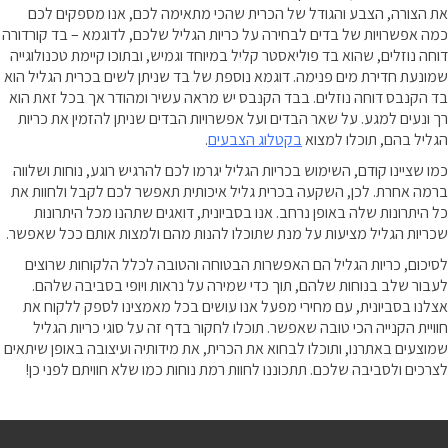
את הצורה, הצבע והגודל של הכרית שהכי מתאימה לכם, אנו מספקים לכם
כמה אפשרויות של בדים לבחירה על כריות הגליל שלכם, לדוגמא – בד קורדורה
דוחה נוזלים, שהוא בד פוליאסטר קליל במיוחד וגמיש, ובתוכו קיימת טכנולוגייה
שמונעת חדירת מים פנימה. דוגמא נוספת של בד שניתן לשים בכרית הגליל הוא
בד הקנבס דוחה נוזלים. בבד הקנבס יש מראה עשיר ומהודר אך בכל זאת הוא
רך ונעים למגע. על שאר הבדים ועל אפשרויות הבדים שניתן להזמין את כריות
הגליל בהם, תוכלו למצוא
בקטלוג הצבעים
.
כמו שציינו קודם, השימוש בכריות הגליל יגרמו לכם להרגיש רוגע, נוחות ושלווה
ברמה אחרת. לכן, השקעה בכרית גליל איכותית תאפשר לכם לקבל ולחוות את
כל היתרונות שלה באופן נרחב. אנו בסביונית, דואגים שתהנו מכל היתרונות
שכריות הגליל מציעות על מנת שתוכלו להנות מהם ולמצות אותם ככל שאפשר.
לסיכום, כריות הגליל הם האפשרות הבטוחה והטובה לכלל הלקוחות שרוצים
לעבור שלב בנוחות שלהם, תוך כדי שמירה על נראות ויופי בסביבה שלהם.
אצלנו בסביונית, עם מחירי מפעל אנו עושים בכל מאמצינו לספק ללקוח את
חוויית הקנייה הכי טובה שאפשר. תוכלו לחקור בדף זה על סוגי כריות הגליל
שמוצעים באתרנו, ותוכלו לבחוא את הכרית, את מידותיה ועיצובה באופן שיתאים
לצרכים ולסביבה שלכם. תתכוננו לחוות רמת נוחות כמו שלא חוויתם לפני כן!