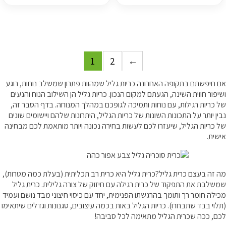
1
2
←
אם חיפשתם בתקופה האחרונה כריות גליל שמהוות פתרון שמשלב נוחות, רוגע
ושיפור חווית השינה, הגעתם למקום הנכון. כריות גליל הן השילוב הנוח והנעים
של כריות רגילות, עם נוחות ותמיכה לגופכם במהלך המנוחה. בדף הסבר זה,
נבין יותר על התכונות השונות של כריות הגליל, היתרונות שלהם ויישומים שונים
של כריות הגליל, שיעזרו לכם לעשות בחירה נכונה ויותר מותאמת לכם מבחינה
אישית.
מה זה בעצם כרית גליל?כרית גליל היא כרית רב תכליתית (בעלת כמה מטרות),
שמשלבת את התפקוד של כרית רגילה עם חיזוק של צורה גלילית. כרית גליל
מכילה חומר רך ותומך בהרגשתו הפנימית, יחד עם כיסוי חיצוני מבד נושם ועמיד
(תלוי בבד שתבחרו). כריות הגליל באות בכמה עיצובים, סגנונות וגדלים שיתאימו
לכם, ככה שכרית הגליל מתאימה לכל סביבה!