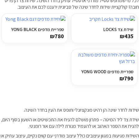
לכל מי שמחפש סטייל מודרני או סטייל עתיק בחדר השינה. שידות צד הן פריט
חובה! קולקציית שידות לחדר שינה של סביונית ירעננו לכם את העיצוב.
ריהוט למרפסת
ריהוט לבית
שידת צד LOCKS
ספריית מדפים YONG BLACK
₪
780
₪
435
אקססוריז
עודפים
ספריית מדפים YONG WOOD
קטלוג צבעים
₪
790
אודות
טיפים והמלצות
שידות לחדר שינה הן רהיט פונקציונלי ותופס את העין בחדר השינה.
עבודות אחרונות
שידת צד ליד המיטה – פתרון מושלם להניח את התכשיטים או השעון בסוף היום,
צור קשר
להניח את הספר האהוב או להעמיד מנורת לילה עם אור רומנטי.
הצהרת נגישות
השידות מגיעות במגוון עיצובים כולל עיצוב מודרני עם קווים נקיים, עיצוב עתיק או