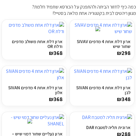
כמה כיף לחזור הביתה ולהתפנק על הכורסא שתמיד חלמת?
ריהוט למרפסת
מגוון ריהטים לבית בקטגוריה אחת מלאה בסטייל!
ריהוט לבית
אקססוריז
ארון דלת אחת 4 מדפים SIVAV
ארון דלת אחת משולב מדפים
שחור שיש
ודלת OR
עודפים
₪
368
₪
298
קטלוג צבעים
אודות
ארון דלת אחת 4 מדפים SIVAN
ארון דלת אחת 4 מדפים SIVAN
לבן
אלון
טיפים והמלצות
₪
368
₪
348
עבודות אחרונות
צור קשר
ארונית תליה למטבח DAR
הצהרת נגישות
₪
288
ארון נעליים שחור דמוי שיש –