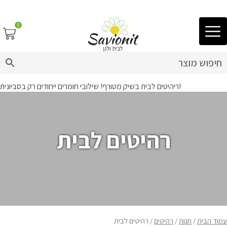
0
03-9212883
ריהיטים לבית בשיק מטורף! שילובי חומרים ייחודים רק בסביונית!
ריפוד לריהוט גן
פינות זולה
רהיטים לבית
פופים
ריהוט גן
מערכות ישיבה וריהוט
כריות נוי
עמוד הבית
/
חנות
/
רהיטים
/ רהיטים לבית