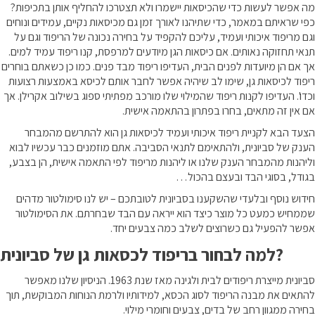
מה אפשר לעשות כדי שהכיסאות יישמרו ולא תצטרכו להחליף אותן בתכיפות?
כפי שראיתם במאמר, כדי שתיהנו לאורך זמן גם מכיסאות נקיים, עמידים ונוחים
וגם מריפוד איכותי ועמיד, עליכם להקפיד על בחירה נכונה של הריפוד וגם על
תנאי תחזוקה נאותים. אם כיסאות הגן מיודעים למרפסת, קנו ריפוד עמיד למים.
אך אם הן מיועדות לפנים הבית, העדיפו ריפוד מבד פנים. כמו כן כשאתם בוחרים
ריפוד לכיסאות גן, שימו לב שיהיה אפשר לחבר אותם לכיסא באמצעות רצועות
וכדו'. העדיפו לקנות ריפוד שהמילוי שלו מורכב מפתיתי ספוג בשילוב אקרילן. אך
אם אין זה מתאים, בחרו בפתרון בהתאמה אישית.
הצעד הבא לקניית ריפוד איכותי ועמיד לכיסאות גן הוא להתרשם מהמבחר
הענק של סביונית, ולהתאימם לתנאי הסביבה. אתם מוזמנים כבר עכשיו לבוא
וליהנות מהמבחר הענק שלנו או ליהנות מריפוד לפי התאמה אישית, הן בצבע,
בגודל, בסוגי הבד ובעצם בהכול…
חידוש נוסף ובלעדי שהשקענו בסביונית לטובתכם – יש לנו סימולטור מדהים
שממחיש כמעט כל מוצר כיצד הוא ייראה עם הבד שבחרתם. את הסימולטור
אפשר להפעיל גם כשרוצים לשלב כמה צבעים יחד.
למה לבחור בריפוד לכסאות גן של סביונית?
סביונית מייצרת ריפודים לבית ולגינה מאז שנת 1963. הניסיון שלנו מאפשר
להתאים את מבנה הריפוד לסוג הכסא, למידותיו ולרמת הנוחות המבוקשת, תוך
בחירה ממגוון רחב של בדים, צבעים וחומרי מילוי.