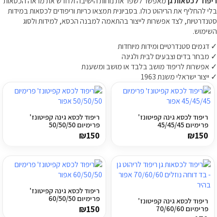
ריפוד לכסאות גן
מאפשר לשפר את נוחות הישיבה ולחדש את מראה הכסאות
בלי להחליף את הריהוט כולו. בסביונית תמצאו כריות וריפודים לכסאות במידות
ריהוט למרפסת
סטנדרטיות, לצד אפשרות לייצור בהתאמה למבנה הכסא, למידות ולסוג
השימוש.
ריהוט לבית
✓ דגמים סטנדרטיים ומידות מיוחדות
✓ מבחר בדים וצבעים לבית ולגינה
אקססוריז
✓ אפשרות לריפוד מושב בלבד או מושב ומשענת
✓ ייצור ישראלי משנת 1963
עודפים
קטלוג צבעים
ריפוד לכסא גינה קפיטונז'
ריפוד לכסא גינה קפיטונז'
פרימיום 45/45/45
פרימיום 50/50/50
₪
150
₪
150
אודות
טיפים והמלצות
עבודות אחרונות
ריפוד לכסא גינה קפיטונז'
צור קשר
פרימיום 60/50/50
ריפוד לכסא גינה קפיטונז'
₪
150
פרימיום 70/60/60
הצהרת נגישות