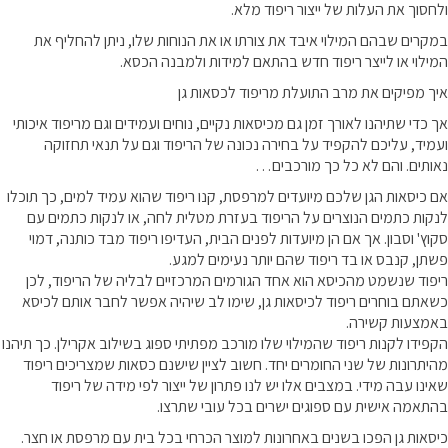
ולחסוך את העלות של ייצור ריפוד מלא.
במקרים שבהם המילוי איבד את צורתו או את הנוחות שלו, ניתן להחליף את
המילוי או לייצר ריפוד חדש בהתאם למידות ולמבנה הכסא.
איך מפיקים את מרב התועלת מריפוד לכסאות גן
אך כדי שתיהנו לאורך זמן גם מכיסאות נקיים, נוחים ועמידים וגם מריפוד איכותי
ועמיד, עליכם להקפיד על בחירה נכונה של הריפוד וגם על תנאי תחזוקה
נאותים. והם לא כל כך מורכבים…
אם כיסאות הגן שלכם מיועדים למרפסת, קנו ריפוד שהוא עמיד למים, כך תוכלו
לנקות כתמים הנוצרים על הריפוד בעזרת מטלית לחה, או לנקות כתמים עם
סקוץ' וסבון. אך אם הן מיועדות לפנים הבית, העדיפו ריפוד מבד כותנה, דמוי
פשתן, קנבס או בד ריפוד שהם יותר נעימים למגע.
ריפוד שנשמט מהכיסא הוא אחד הגורמים המרכזיים לבליה של הריפוד, לכן
כשאתם בוחרים ריפוד לכיסאות גן, שימו לב שיהיה אפשר לחבר אותם לכיסא
באמצעות קשירה.
הקפידו לקנות ריפוד שהמילוי שלו מורכב מפתיתי ספוג בשילוב אקרילן. כך תיהנו
מהיתרונות של שני החומרים יחד. חשוב לציין שישנם כסאות שמצריכים ריפוד
שאינו עבה מידי. במצבים אלו יש לנו פתרון של ייצור לפי מידה של ריפוד
בהתאמה אישית עם ספוגים ישרים בכל עובי שתרצו.
כיסאות גן הפכו בשנים באחרונות למוצר הכרחי בכל בית עם מרפסת או חצר.