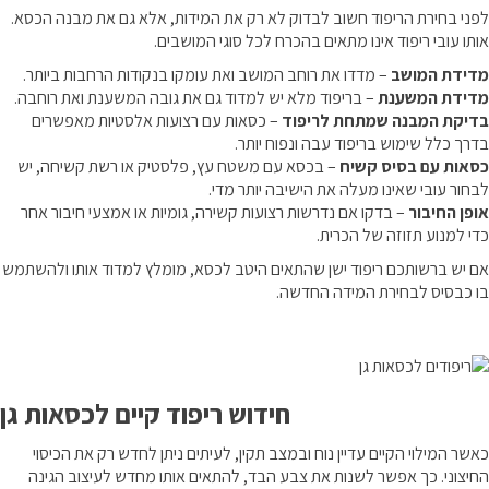
לפני בחירת הריפוד חשוב לבדוק לא רק את המידות, אלא גם את מבנה הכסא.
אותו עובי ריפוד אינו מתאים בהכרח לכל סוגי המושבים.
מדידת המושב
– מדדו את רוחב המושב ואת עומקו בנקודות הרחבות ביותר.
מדידת המשענת
– בריפוד מלא יש למדוד גם את גובה המשענת ואת רוחבה.
בדיקת המבנה שמתחת לריפוד
– כסאות עם רצועות אלסטיות מאפשרים
בדרך כלל שימוש בריפוד עבה ונפוח יותר.
כסאות עם בסיס קשיח
– בכסא עם משטח עץ, פלסטיק או רשת קשיחה, יש
לבחור עובי שאינו מעלה את הישיבה יותר מדי.
אופן החיבור
– בדקו אם נדרשות רצועות קשירה, גומיות או אמצעי חיבור אחר
כדי למנוע תזוזה של הכרית.
אם יש ברשותכם ריפוד ישן שהתאים היטב לכסא, מומלץ למדוד אותו ולהשתמש
בו כבסיס לבחירת המידה החדשה.
חידוש ריפוד קיים לכסאות גן
כאשר המילוי הקיים עדיין נוח ובמצב תקין, לעיתים ניתן לחדש רק את הכיסוי
החיצוני. כך אפשר לשנות את צבע הבד, להתאים אותו מחדש לעיצוב הגינה