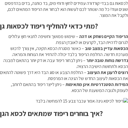
לכסאות גם בבדי קורדורה עמידים לחוץ ודוחי מים, בד כותנה, בדים בהדפסים
שונים ועוד! כל מה שנותר לכם לעשות הוא לבחור את הריפוד המתאים לכם,
ולקבל את המוצר.
מתי כדאי להחליף ריפוד לכסאות גן?
הריפוד הקיים נשחק או דהה
– שימוש ממושך וחשיפה לתנאי חוץ עלולים
לגרום לדהיית הבד, לקרעים או לאובדן הנפח.
הכסאות עדיין במצב טוב
– כאשר מסגרת הכסא תקינה, אין צורך לרכוש
מערכת חדשה. החלפת הריפוד בלבד יכולה להחזיר את הנוחות והמראה.
נדרשת נוחות טובה יותר
– ניתן לבחור ריפוד עבה או דק יותר בהתאם למבנה
הכסא ולתחושת הישיבה הרצויה.
רוצים לרענן את העיצוב
– החלפת הצבע או סוג הבד היא דרך פשוטה להתאים
את הכסאות לעיצוב החדש של הגינה או המרפסת.
המידות הסטנדרטיות אינן מתאימות
– ניתן לייצר ריפוד בהתאם לרוחב,
לעומק ולגובה המשענת של הכסא.
איך בוחרים ריפוד שמתאים לכסא הגן?