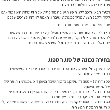
את הצרכים שלכם ולתת לכם מענה.
הצעד הבא שלכם לקניית פינות ישיבה מודולריות איכותיות ונוחות הוא ליצור אתנו
קשר, ולקבל הצעת מחיר למערכת ישיבה מותאמת למידות ולצרכים שלכם.
אהבתם? שתפו את המאמר עם חברים.
רוצים לקבל מאתנו עוד הרבה טיפים מועילים, עצות שוות והדרכה מעשית
לרהיטים מודולריים? הקליקו עכשיו על ה'צור קשר', פרטו את השאלה ונציגנו
יחזרו אליכם עם תשובות מפורטות וכל המידע שאתם צריכים.
בחירה
נכונה של סוג הספוג
ישנם מגוון גדול מאוד של סוגי ספוגים וביניהם 4 סוגים עיקריים המשמשים
בפינות ישיבה מסוג זה:
ספוג דרגה 1 – ספוג רך ששוקע בזמן הישיבה באופן די משמעותי ונותן תחושה
של שקיעה ועיטוף.
ספוג דרגה 2 – ספוג זה נקרא גמיש – הספוג הזה מאופיין בגמישות מסויימת
שמצד אחד מעניקה רכות ומצד שני תמיכה.
ספוג דרגה 3 – ספוג די קשיח בלחץ בינוני גבוה – הספוג יציב מאוד ובישיבה עליו
מורגשת התמיכה והקשיחות.