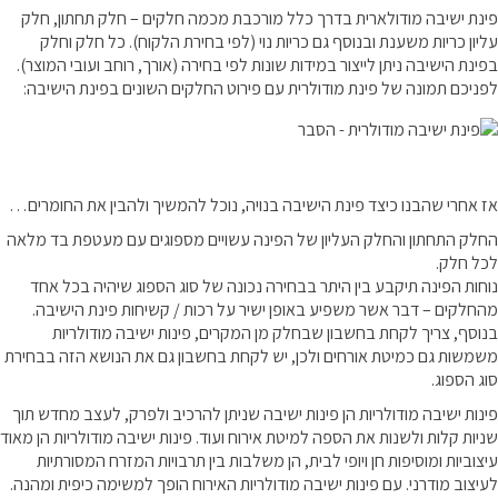
פינת ישיבה מודולארית בדרך כלל מורכבת מכמה חלקים – חלק תחתון, חלק
עליון כריות משענת ובנוסף גם כריות נוי (לפי בחירת הלקוח). כל חלק וחלק
בפינת הישיבה ניתן לייצור במידות שונות לפי בחירה (אורך, רוחב ועובי המוצר).
לפניכם תמונה של פינת מודולרית עם פירוט החלקים השונים בפינת הישיבה:
אז אחרי שהבנו כיצד פינת הישיבה בנויה, נוכל להמשיך ולהבין את החומרים…
החלק התחתון והחלק העליון של הפינה עשויים מספוגים עם מעטפת בד מלאה
לכל חלק.
נוחות הפינה תיקבע בין היתר בבחירה נכונה של סוג הספוג שיהיה בכל אחד
מהחלקים – דבר אשר משפיע באופן ישיר על רכות / קשיחות פינת הישיבה.
בנוסף, צריך לקחת בחשבון שבחלק מן המקרים, פינות ישיבה מודולריות
משמשות גם כמיטת אורחים ולכן, יש לקחת בחשבון גם את הנושא הזה בבחירת
סוג הספוג.
פינות ישיבה מודולריות הן פינות ישיבה שניתן להרכיב ולפרק, לעצב מחדש תוך
שניות קלות ולשנות את הספה למיטת אירוח ועוד. פינות ישיבה מודולריות הן מאוד
עיצוביות ומוסיפות חן ויופי לבית, הן משלבות בין תרבויות המזרח המסורתיות
לעיצוב מודרני. עם פינות ישיבה מודולריות האירוח הופך למשימה כיפית ומהנה.