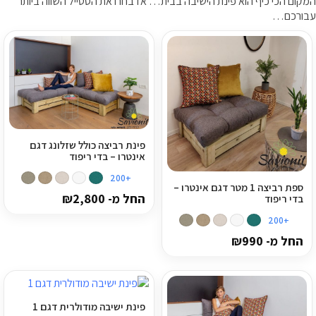
המקום הכי כיף הוא פינת הישיבה בבית… אז בחרו את הסטייל השווה ביותר
עבורכם…
ריהוט למרפסת
ריהוט לבית
אקססוריז
עודפים
פינת רביצה כולל שזלונג דגם
אינטרו – בדי ריפוד
קטלוג צבעים
+200
ספת רביצה 1 מטר דגם אינטרו –
אודות
החל מ-
2,800
₪
בדי ריפוד
+200
טיפים והמלצות
החל מ-
990
₪
עבודות אחרונות
צור קשר
הצהרת נגישות
פינת ישיבה מודולרית דגם 1