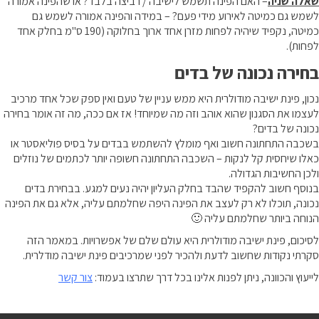
שאלה שניה
– האם הפינה תשמש לישיבה / רביצה בלבד? או שהפינה אמורה
לשמש גם כמיטה לאירוע מידי פעם? – במידה והפינה אמורה לשמש גם
כמיטה, נקפיד שיהיה לפחות מזרן אחד ארוך בחלוקה (190 ס"מ בחלק אחד
לפחות).
בחירה נכונה של בדים
נכון, פינת ישיבה מודולרית היא ממש עניין של טעם ואין ספק שכל אחד מרכיב
לעצמו את הסגנון שהוא אוהב וזה מה שמיוחד! אז אם ככה, מה זה אומר בחירה
נכונה של בדים?
בשכבה התחתונה חשוב ואף מומלץ להשתמש בבדים על בסיס פוליאסטר או
כאלו שיחסית קל לנקות – השכבה התחתונה חשופה יותר לכתמים של נוזלים
ולכן החשיבות הגדולה.
בנוסף חשוב להקפיד שהבד בחלק העליון יהיה נעים למגע. בבחירת בדים
נכונה, תוכלו לא רק לעצב את הפינה היפה שחלמתם עליה, אלא גם את הפינה
הנוחה ביותר שחלמתם עליה 🙂
לסיכום, פינת ישיבה מודולרית היא עולם שלם של אפשרויות. במאמר הזה
סקרתי נקודות שחשוב לדעת ולהכיר לפני שמרכיבים פינת ישיבה מודלרית.
לייעוץ והכוונה, ניתן לפנות אלינו בכל דרך שתרצו בעמוד:
צור קשר