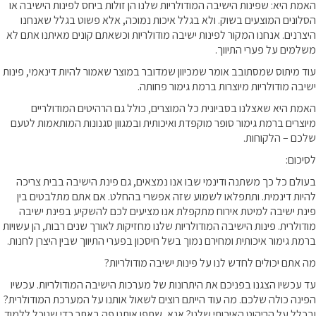
האמת היא: שפינות הישיבה המודולריות שלנו הן זולות ביחס לפינות הישיבה או
הסלונים המוצעים בשוק. ולא בגלל איכות נמוכה, אלא פשוט בגלל שאנחנו
היצרנים. אנחנו המקור לפינות ישיבה מודולריות וכשאתם קונים מאיתנו אתם לא
משלמים על פערי התיווך.
עוד מיתוס שמסתובב אומר שמכיוון שמדובר במוצר שאמור להיות דינאמי, פינות
ישיבה מודולריות מיוצרות ברמת גימור פחותה.
האמת היא שאצלנו בסביונית כל המוצרים, כולל גם הרהיטים המודולריים
מיוצרים ברמת גימור סופר מוקפדת ואיכותית ובמגוון סגנונות המותאמות לטעם
שלכם – הלקוחות.
לסיכום:
בעולם כל כך משתנה ודינמי שבו אנו נמצאים, גם פינת הישיבה בבית צריכה
להיות דינמית. ותתפלאו לשמוע שזה אפשרי בהחלט. אם אתם מתלבטים בין
פינת ישיבה למיטת אירוח מתקפלת אנו מציעים לכם להשקיע בפינת ישיבה
מודולרית. פינות הישיבה המודולריות שלנו מחזיקות לאורך שנים רבות, הן עשויות
ברמת גימור איכותית ומחירם נמוך בשל חיסכון בפערי התיווך שבין היצרן לחנות.
מה אתם יכולים לחדש לנו על פינות ישיבה מודולריות?
עד עכשיו הצגנו בפניכם את היתרונות של מערכות הישיבה המודולריות. עכשיו
הפינה כולה שלכם. מה עוד הייתם רוצים לשאול אותנו על המערכת המודולרית?
ובכלל על הריהוט האיכותי שלנו? אנא, שתפו אותנו פה באתר כדי שנוכל ללמוד