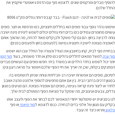
להוסיף מבדים ומרקמים שונים. לדוגמא פוף עם הדפס גיאומטרי שיקפיץ את
החלל שלכם.
שימוש נהדר נוסף עבור פופים הוא בחללים חיצוניים, כמו מרפסת או חצר. פופים
עשויים מחומרים עמידים כמו בדים דוחי נוזלים יכולים לשמש ליצירת פינת ישיבה
נוחה לרביצה בחוץ. הם גם קלי משקל ולכן קלים מאוד להזזה, מה שהופך אותם
לאופציה מצוינת לישיבה חיצונית גמישה (לפעמים בחוץ ולפעמים בפנים).
בבחירת פוף לבית, קחו בחשבון את הגודל והצורה של החלל שבו הוא ישמש.
פוף ענק
למשל מתאים לחללים גדולים כמו סלון או חדר משפחה, בעוד
פוף קטן
יותר יכול לשמש בחדר הילדים או במשרד ביתי. חפשו פופים עם העשויים מבדים
המתנקים בקלות, שכן זה יאריך את חיי הפוף שלכם וישמור על מראה רענן ונקי.
לסיכום, פופים הם אפשרות ישיבה רב-תכליתית ונוחה שניתן להשתמש בה
במגוון דרכים ברחבי הבית. בין אם אתם מחפשים להוסיף אלמנט מהנה ושובב
לחדר או ליצור פינת קריאה נעימה, פופים הם אופציה מצוינת. הם מגיעים במגוון
גדלים, צבעים ועיצובים, מה שמקל על מציאת הפוף המושלם לבית שלך.
לנו בסביונית יש סימולטור ייחודי המאפשר לכם לבחור את הפוף ולעצב אותו
בקליק עם מגוון של אלפי בדים לבחירה. כנסו לדוגמא
ל
פוף מיאמי
או
פוף
פלאש
ותראו כיצד זה עובד.