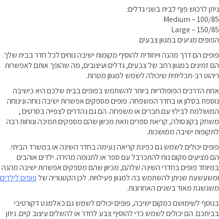
ניתן לרכוש פוף לבית בשני גדלים:
Medium – 100/85
Large – 150/85
הפופים מגיעים במגוון צבעים.
פופים הם דרך מהנה וייחודית להוסיף מקומות ישיבה נוחים לכל חדר בבית שלך.
הם זמינים במגוון רחב של צבעים, גדלים ועיצובים, מה שהופך אותם לאפשרות
ריהוט רב-תכליתית שיכולה לשמש למגוון מטרות.
אחת הדרכים הפופולריות ביותר להשתמש בפופים בבית שלכם היא כישיבה
נוספת בסלון או בחדר המשפחה. פופים מספקים אפשרות ישיבה נוחה ונינוחה
המושלמת לבילוי עם חברים או משפחה. הם גם נהדרים לצפייה בסרטים ,
משחק בקונסולה, קריאת ספרים וזאת מכיוון שהם מספקים תמיכה ונוחות רבה
לתקופות ישיבה ממושכות.
פופים יכולים לשמש גם כפינת קריאה נעימה בחדר השינה או במשרד הביתי.
הם מציעים מקום נוח להתכרבל עם ספר או לתנומה מהירה. ילדים אוהבים
במיוחד פופים בחדרי השינה שלהם, מכיוון שהם מספקים אפשרות ישיבה מהנה
ומשעשעת שניתן להשתמש בה למגוון פעילויות. לכן הקטגוריה של
פופים לילדים
משגשגת מאוד בשנים האחרונות.
בנוסף לשימושם כמקום ישיבה, פופים יכולים לשמש גם כאלמנט דקורטיבי
בביתכם. הם יכולים לשמש כדי להוסיף צבע לחדר או להשלים עיצוב קיים. ניתן