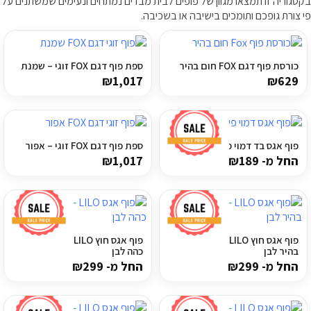
בקטגוריה זו תמצאו מגוון של פופים לבית מבדים נמתחים ונעימים שמשתנים על
פי צורת גופכם ותומכים בישיבה או בשכיבה.
ריהוט למרפסת
ריהוט לבית
כורסת פוף דגם FOX חום בהיר
ספת פוף דגם FOX זוגי – שמנת
₪
1,017
₪
629
אקססוריז
עודפים
פוף אגס בד דמוי פשתן אופוויט
ספת פוף דגם FOX זוגי – אפור
החל מ-
189
₪
1,017
₪
קטלוג צבעים
אודות
טיפים והמלצות
פוף אגס חוץ LILO פסים אפור
פוף אגס חוץ LILO פסים אפור
עבודות אחרונות
בהיר לבן
כהה לבן
החל מ-
299
₪
החל מ-
299
₪
צור קשר
הצהרת נגישות