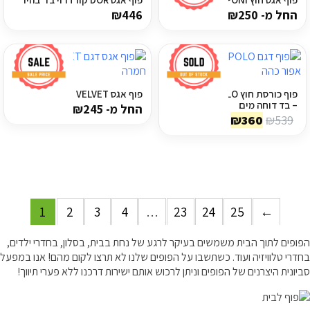
החל מ-
250
₪
446
₪
פוף כורסת חוץ POLO אפור כהה
פוף אגס VELVET קורדרוי חמרה
– בד דוחה מים
החל מ-
245
₪
המחיר
המחיר
₪
360
₪
539
המקורי
הנוכחי
היה:
הוא:
₪360.
₪539.
1
2
3
4
…
23
24
25
←
הפופים לתוך הבית משמשים בעיקר לרגע של נחת בבית, בסלון, בחדרי ילדים,
בחדרי טלוויזיה ועוד. כשתשבו על הפופים שלנו לא תרצו לקום מהם! אנו במפעל
סביונית היצרנים של הפופים וניתן לרכוש אותם ישירות דרכנו ללא פערי תיווך!