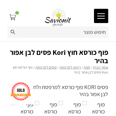
0
03-9212883
ריפוד לריהוט גן
פוף כורסא חוץ Kori פסים לבן אפור
בהיר
פינות זולה
עמוד הבית
/
חנות
/
ריהוט למרפסת
/
פופים למרפסת
/ פוף כורסא חוץ
Kori פסים לבן אפור בהיר
פופים
ריהוט גן
מערכות ישיבה וריהוט
כריות נוי