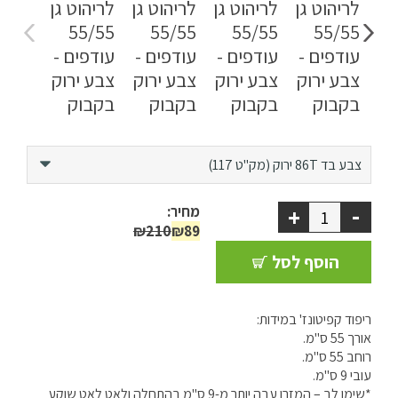
ריהוט למרפסת
ריהוט לבית
אקססוריז
עודפים
צבע בד 86T
ירוק תפוח (מק"ט 109)
ירוק (מק"ט 117)
ירוק (מק"ט 117)
-
+
מחיר:
קטלוג צבעים
₪210
₪89
ירוק דשא (מק"ט 124)
אודות
הוסף לסל
טיפים והמלצות
עבודות אחרונות
ריפוד קפיטונז' במידות:
אורך 55 ס"מ.
צור קשר
רוחב 55 ס"מ.
עובי 9 ס"מ.
הצהרת נגישות
*שימו לב – המזרן עבה יותר מ-9 ס"מ בהתחלה ולאט לאט שוקע