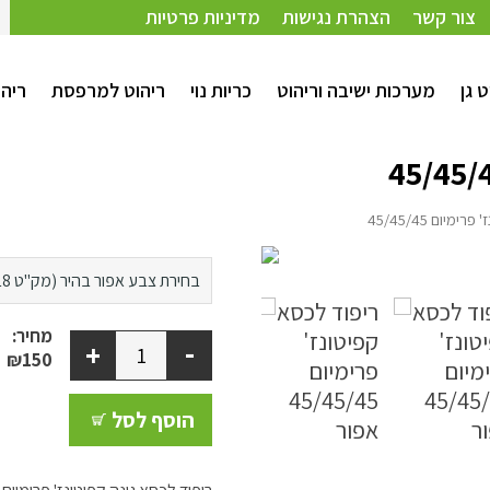
45/45/
צור קשר
הצהרת נגישות
מדיניות פרטיות
ט גן
מערכות ישיבה וריהוט
כריות נוי
ריהוט למרפסת
ריהו
יום 45/45/45
בז' (מק"ט 103)
בחירת צבע
אפור בהיר (מק"ט 118)
אפור בהיר (מק"ט 118)
מחיר:
-
+
₪150
הוסף לסל