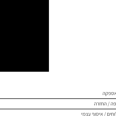
אספקה
ה / החזרה
חים / איסוף עצמי