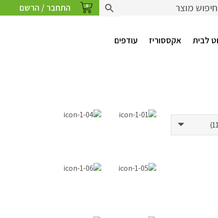
התחבר / הרשם
0
ט לבית
אקססוריז
עודפים