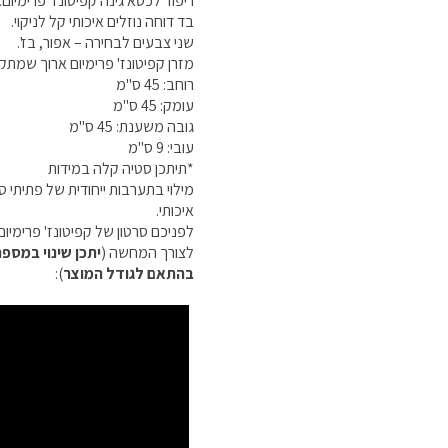
ריפוד לכסא גינה קפיטונז' פרימיום.
בד דוחה נוזלים איכותי קל לניקוי.
שני צבעים לבחירה – אפור, בז'.
מזרן קפיטונז' פרימיום ארוך שמתק
רוחב: 45 ס"מ
עומק: 45 ס"מ
גובה משענת: 45 ס"מ
עובי: 9 ס"מ
*תיתכן סטיה קלה במידות
מילוי בתערבות ייחודית של פתיתי ספ
איכותי.
לפניכם סרטון של קפיטונז' פרימיו
לצורך המחשה (
יתכן שינוי במספ
בהתאם לגודל המוצר
):