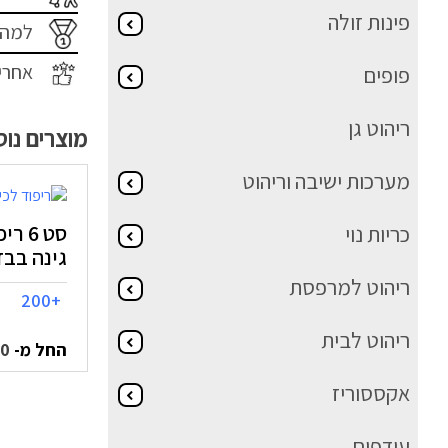
פינות זולה
למה 
אחרי
פופים
ריהוט גן
מוצרים נו
מערכות ישיבה וריהוט
סט 6
כריות נוי
גינה בבד
ריהוט למרפסת
+200
ריהוט לבית
החל מ-
00
אקססוריז
עודפים