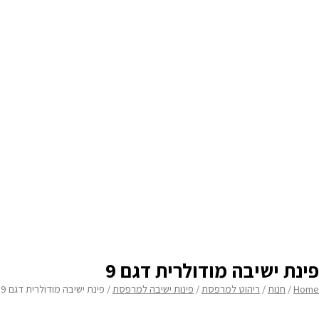
בחירת מזרן עליון
none
בחירת מזרן תחתון
none
בחירת עומק פינת הישיבה
none
פינת ישיבה מודולרית דגם 9
Home
/
חנות
/
ריהוט למרפסת
/
פינות ישיבה למרפסת
/ פינת ישיבה מודולרית דגם 9