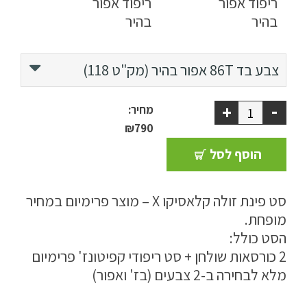
ריהוט למרפסת
ריהוט לבית
צבע בד 86T
בז' (מק"ט 103)
אפור בהיר (מק"ט 118)
אקססוריז
אפור בהיר (מק"ט 118)
-
+
מחיר:
עודפים
₪790
הוסף לסל
קטלוג צבעים
אודות
סט פינת זולה קלאסיקו X – מוצר פרימיום במחיר
מופחת.
טיפים והמלצות
הסט כולל:
עבודות אחרונות
2 כורסאות שולחן + סט ריפודי קפיטונז' פרימיום
צור קשר
מלא לבחירה ב-2 צבעים (בז' ואפור)
הצהרת נגישות