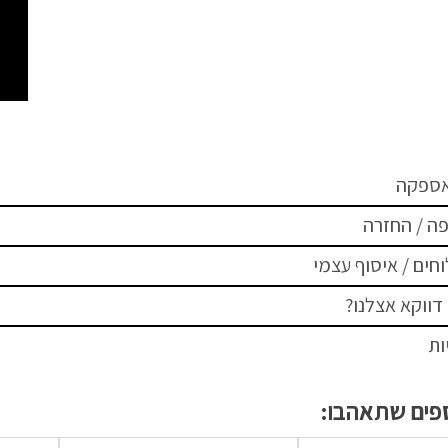
אספקה
ה / החזרה
חים / איסוף עצמי
דווקא אצלנו?
ות
ספים שתאהבו: