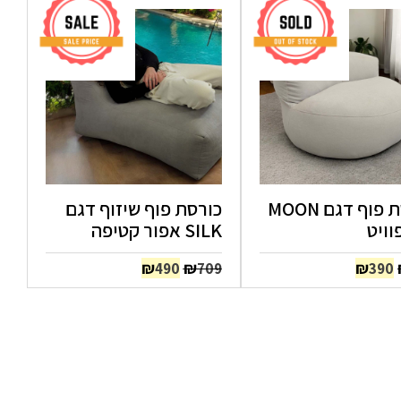
כורסת פוף דגם MOON
כורסת פוף שיזוף דגם
וויט
SILK אפור קטיפה
המחיר
המחיר
המחיר
המחיר
₪
₪
₪
490
709
390
המקורי
הנוכחי
המקורי
הנוכחי
היה:
הוא:
היה:
הוא:
₪490.
₪709.
₪390.
₪594.