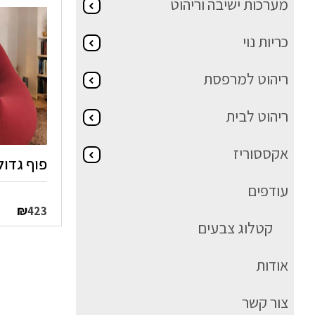
מערכות ישיבה וריהוט
כריות נוי
ריהוט למרפסת
ריהוט לבית
אקססוריז
פוף גדול 50/85
עודפים
₪
423
קטלוג צבעים
אודות
צור קשר