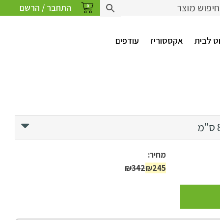
התחבר / הרשם
0
ט לבית
אקססוריז
עודפים
מחיר:
₪342
₪245