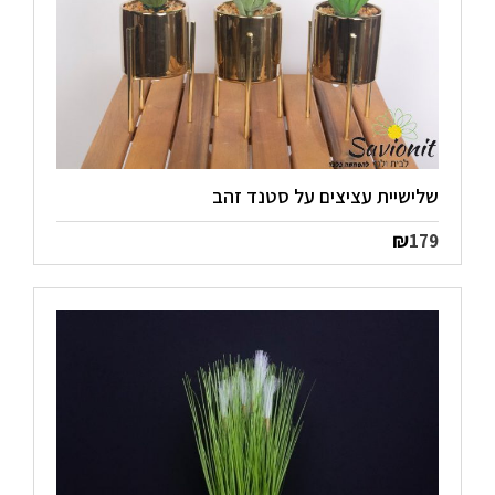
שלישיית עציצים על סטנד זהב
₪
179