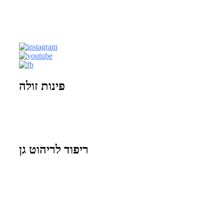
(צמוד לפתח תקווה)
טלפון |
03-9212883
וואטסאפ |
054-6016552
| דוא"ל
office@savionit.co.il
פינות זולה
ריפוד לריהוט גן