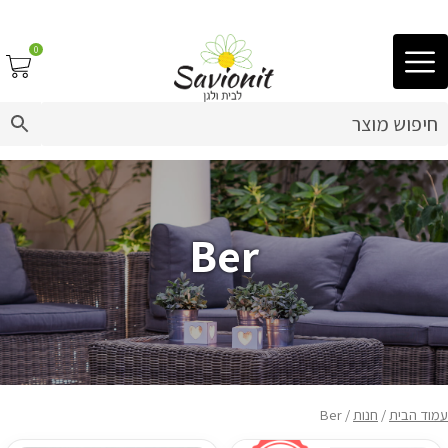
0
03-9212883
ריפוד לריהוט גן
פינות זולה
Ber
פופים
ריהוט גן
מערכות ישיבה וריהוט
עמוד הבית
/
חנות
/ Ber
כריות נוי