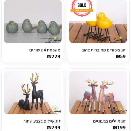
ריהוט למרפסת
ריהוט לבית
אקססוריז
עודפים
זוג ציפורים מחוברות צהוב
משפחת 4 ציפורים
₪
229
₪
59
קטלוג צבעים
אודות
טיפים והמלצות
עבודות אחרונות
צור קשר
זוג איילים צבעוניים
זוג איילים בצבע שחור
₪
249
₪
199
הצהרת נגישות