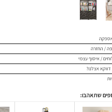
אספקה
ה / החזרה
חים / איסוף עצמי
דווקא אצלנו?
ות
ספים שתאהבו: