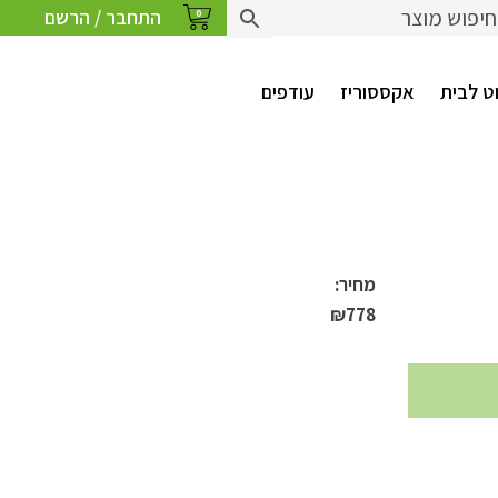
התחבר / הרשם
0
ט לבית
אקססוריז
עודפים
מחיר:
₪
778