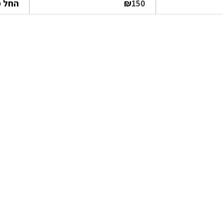
₪
החל 
150