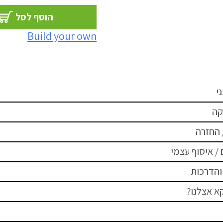
הוסף לסל
Build your own
י
קה
 החזרה
/ איסוף עצמי
והדרכות
א אצלנו?