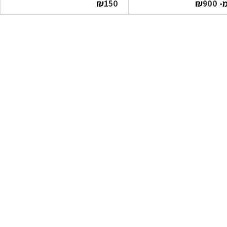
מ-
₪
₪
150
900