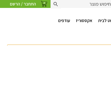
התחבר / הרשם
0
ט לבית
אקססוריז
עודפים