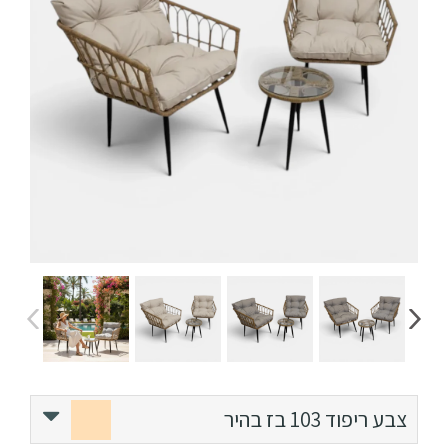
ריהוט למרפסת
ריהוט לבית
אקססוריז
עודפים
קטלוג צבעים
אודות
טיפים והמלצות
עבודות אחרונות
צור קשר
103 בז בהיר
צבע ריפוד
103 בז בהיר
הצהרת נגישות