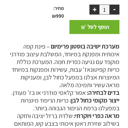
118 אפור בהיר
-
+
מדיניות פרטיות
מחיר:
₪990
התחבר / הרשם
הוסף לסל
מערכת ישיבה בוסטון פרימיום
– פינת קפה
איכותית ומפנקת במיוחד, המשלבת עיצוב מודרני
מוקפד עם נגיעה כפרית חמה. המערכת כוללת
כריות קפיטונאז' עבות, עשירות ומפנקות במיוחד
המיוצרות אצלנו במפעל כחול לבן, ומעניקות
מראה עשיר ותמיכה מלאה.
בדים לבחירה:
אפור קלאסי מודרני או בז' מעודן.
ייצור מקומי כחול לבן:
כריות הריפוד מיוצרות
במפעלנו ברמת הגימור הגבוהה ביותר.
מראה כפרי ויוקרתי:
שלדת ברזל יציבה וחזקה
בשילוב שזירת ראטן איכותי בצבע קש, המותאם