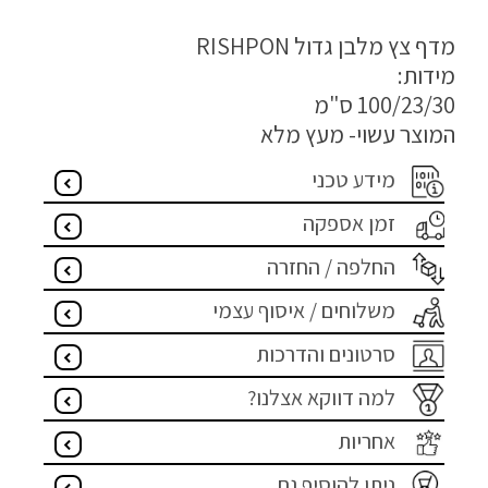
מדיניות פרטיות
מדף צץ מלבן גדול RISHPON
מידות:
התחבר / הרשם
100/23/30 ס"מ
המוצר עשוי- מעץ מלא
מידע טכני
זמן אספקה
החלפה / החזרה
משלוחים / איסוף עצמי
סרטונים והדרכות
למה דווקא אצלנו?
אחריות
ניתן להוסיף גם