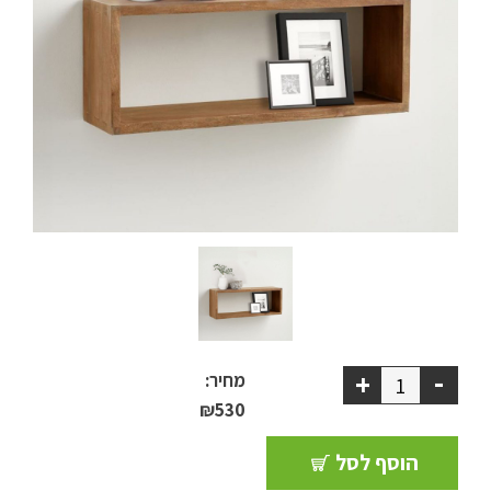
ריהוט למרפסת
ריהוט לבית
אקססוריז
עודפים
קטלוג צבעים
אודות
טיפים והמלצות
-
+
מחיר:
עבודות אחרונות
₪
530
צור קשר
הוסף לסל
הצהרת נגישות