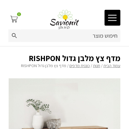
0
03-9212883
ריפוד לריהוט גן
מדף צץ מלבן גדול RISHPON
עמוד הבית
/
חנות
/
כוננית מדפים
/ מדף צץ מלבן גדול RISHPON
פינות זולה
פופים
ריהוט גן
מערכות ישיבה וריהוט
כריות נוי