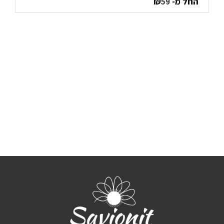
החל מ-
₪
59