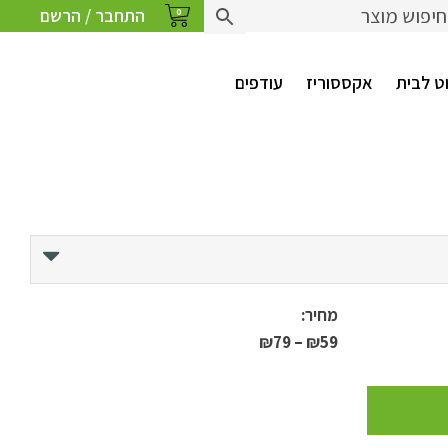
התחבר / הרשם
0
ט לבית
אקססוריז
עודפים
מחיר:
טווח
₪
79
–
₪
59
מחירים:
עד