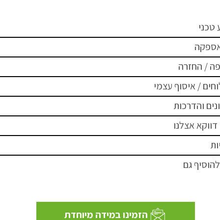
 טכני
אספקה
ה / החזרה
חים / איסוף עצמי
נים והדרכות
דווקא אצלנו
ות
להוסיף גם
הזמינו במידה מיוחדת