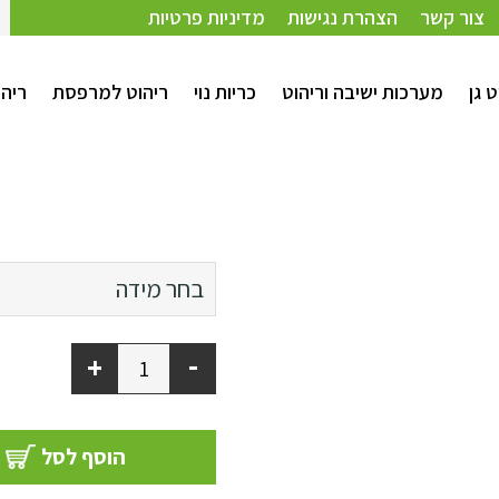
צור קשר
הצהרת נגישות
מדיניות פרטיות
ט גן
מערכות ישיבה וריהוט
כריות נוי
ריהוט למרפסת
ריהו
47/47
בחר מידה
65/35
-
+
60/60
הוסף לסל