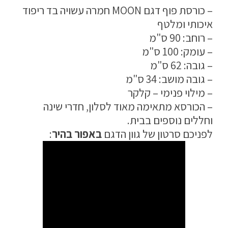
טיפים והמלצות
– כורסת פוף דגם MOON חמרה עשויה בד ריפוד
איכותי ומלטף
עבודות אחרונות
– רוחב: 90 ס"מ
צור קשר
– עומק: 100 ס"מ
– גובה: 62 ס"מ
הצהרת נגישות
– גובה מושב: 34 ס"מ
מדיניות פרטיות
– מילוי פנימי – קלקר
– הכורסא מתאימה מאוד לסלון, חדרי שינה
התחבר / הרשם
וחללים נוספים בבית.
לפניכם סרטון של גוון הדגם
באפור בהיר
: