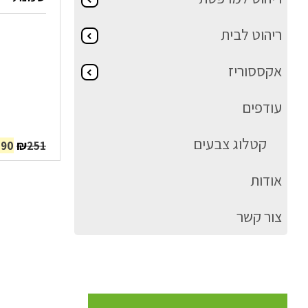
ריהוט לבית
אקססוריז
עודפים
קטלוג צבעים
המח
₪
190
251
המק
היה
אודות
51.
צור קשר