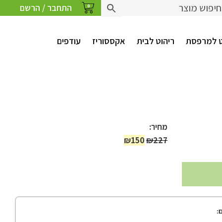
התחבר / הרשם
0
ט למרפסת
ריהוט לבית
אקססוריז
עודפים
מחיר:
המחיר
המחיר
₪
150
₪
227
המקורי
הנוכחי
היה:
הוא:
₪150.
₪227.
: