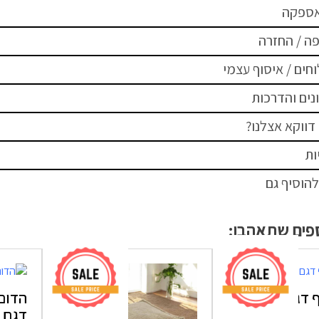
אספקה
ה / החזרה
חים / איסוף עצמי
נים והדרכות
דווקא אצלנו?
ות
להוסיף גם
ספים שתאהבו:
הדום פוף דגם FOX –
הדום
דגם MIAMI