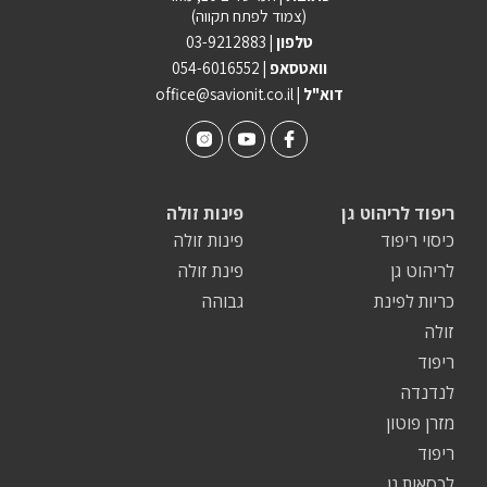
(צמוד לפתח תקווה)
טלפון |
03-9212883
וואטסאפ |
054-6016552
| דוא"ל
office@savionit.co.il
ריפוד לריהוט גן
פינות זולה
כיסוי ריפוד
פינות זולה
לריהוט גן
פינת זולה
כריות לפינת
גבוהה
זולה
ריפוד
לנדנדה
מזרן פוטון
ריפוד
לכסאות גן