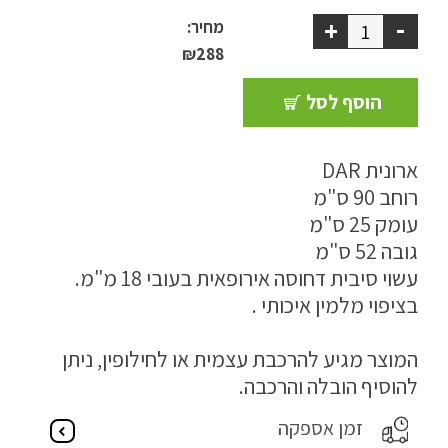
-
+
ריהוט למרפסת
מחיר:
₪
288
ריהוט לבית
הוסף לסל
אקססוריז
ארונית DAR
עודפים
רוחב 90 ס"מ
עומק 25 ס"מ
קטלוג צבעים
גובה 52 ס"מ
עשוי סיבית דחוסה אירופאית בעובי 18 מ"מ.
אודות
בציפוי מלמין איכותי .
טיפים והמלצות
המוצר מגיע להרכבת עצמית או לחילופין, ניתן
עבודות אחרונות
להוסיף הובלה והרכבה.
צור קשר
זמן אספקה
הצהרת נגישות