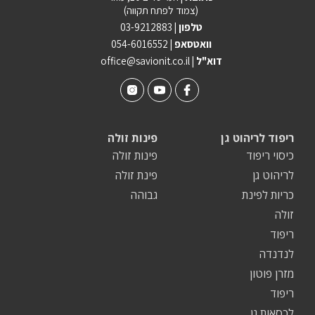
(צמוד לפתח תקווה)
טלפון |
03-9212883
וואטסאפ |
054-6016552
| דוא"ל
office@savionit.co.il
ריפוד לריהוט גן
פינות זולה
כיסוי ריפוד
פינות זולה
לריהוט גן
פינת זולה
כריות לפינת
גבוהה
זולה
ריפוד
לנדנדה
מזרן פוטון
ריפוד
לכסאות גן