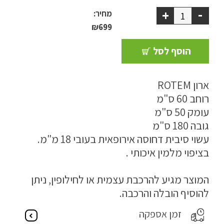
-
+
ספסל אחסון
מחיר:
₪
699
כריות נוי
הוסף לסל
ריהוט לבית
ארון ROTEM
אקססוריז
רוחב 60 ס"מ
עודפים
עומק 50 ס"מ
גובה 180 ס"מ
עשוי סיבית דחוסה אירופאית בעובי 18 מ"מ.
קטלוג צבעים
בציפוי מלמין איכותי .
אודות
המוצר מגיע להרכבת עצמית או לחילופין, ניתן
טיפים והמלצות
להוסיף הובלה והרכבה.
עבודות אחרונות
זמן אספקה
צור קשר