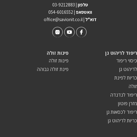
טלפון |
03-9212883
הצהרת נגישות
וואטסאפ |
054-6016552
| דוא"ל
office@savionit.co.il
מדיניות פרטיות
התחבר / הרשם
ריפוד לריהוט גן
פינות זולה
כיסוי ריפוד
פינות זולה
לריהוט גן
פינת זולה גבוהה
כריות לפינת
זולה
ריפוד לנדנדה
מזרן פוטון
ריפוד לכסאות גן
כריות לריהוט גן