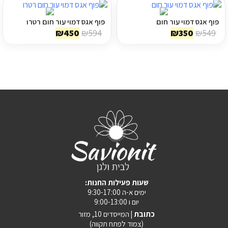
ספסל אחסון
פוף אגס דמוי עור חום
פוף אגס דמוי עור חום רטרו
המחיר
המחיר
המחיר
המחיר
₪
450
₪
594
₪
350
₪
549
כריות נוי
המקורי
הנוכחי
המקורי
הנוכחי
היה:
הוא:
היה:
הוא:
ריהוט לבית
₪450.
₪594.
₪350.
₪549.
אקססוריז
עודפים
קטלוג צבעים
אודות
:שעות פעילות החנות
טיפים והמלצות
ימים א-ה 9:30-17:00
יום ו 9:00-13:00
עבודות אחרונות
כתובת |
המייסדים 10, מזור
(צמוד לפתח תקווה)
צור קשר