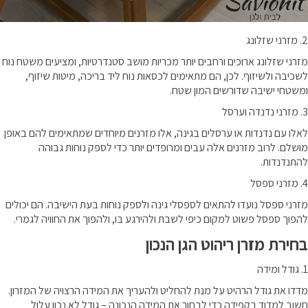
2. מזרני שזלונג
מזרני שזלונג ארוכים ורחבים יותר מכריות מושב סטנדרטיות, ומציעים משטח נוח
לשכיבה ולשיזוף. לכן, הם מתאימים לכסאות נוח ליד בריכה, מיטות שיזוף,
ומשטחי ישיבה שדורשים המון שטח.
3. מזרני נדנדה וערסל
לאלו עם נדנדות או ערסלים בגינה, אלו מזרנים מיוחדים שמתאימים להם באופן
מושלם. לרוב מזרנים אלה עבים ומרופדים יותר כדי לספק נוחות גבוהה
להתנדנדות.
4. מזרני ספסל
מזרני ספסל נועדו להתאים לספסלי גינה ולספק נוחות בעת הישיבה. הם יכולים
להפוך ספסל פשוט למקום כיפי לשבת ולהירגע בו, ולהפוך את החוויה לגמרי.
בחירת מזרן ריהוט הגן הנכון
1. גודל ומידה
מדדו את גודל הרהיט על מנת להחליט ולהעריך את המידה הרצויה של המזרון.
חשוב למדוד בקפידה כדי לבחור את המידה הנכונה – גודל לא נכון עלול