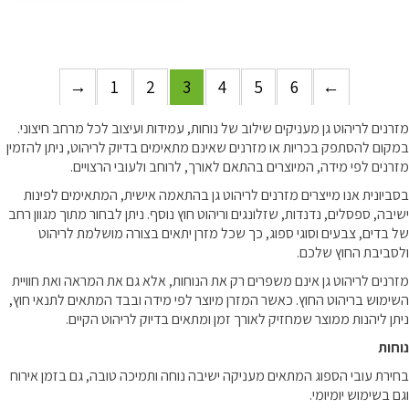
→
1
2
3
4
5
6
←
מזרנים לריהוט גן מעניקים שילוב של נוחות, עמידות ועיצוב לכל מרחב חיצוני.
במקום להסתפק בכריות או מזרנים שאינם מתאימים בדיוק לריהוט, ניתן להזמין
מזרנים לפי מידה, המיוצרים בהתאם לאורך, לרוחב ולעובי הרצויים.
בסביונית אנו מייצרים מזרנים לריהוט גן בהתאמה אישית, המתאימים לפינות
ישיבה, ספסלים, נדנדות, שזלונגים וריהוט חוץ נוסף. ניתן לבחור מתוך מגוון רחב
של בדים, צבעים וסוגי ספוג, כך שכל מזרן יתאים בצורה מושלמת לריהוט
ולסביבת החוץ שלכם.
מזרנים לריהוט גן אינם משפרים רק את הנוחות, אלא גם את המראה ואת חוויית
השימוש בריהוט החוץ. כאשר המזרן מיוצר לפי מידה ובבד המתאים לתנאי חוץ,
ניתן ליהנות ממוצר שמחזיק לאורך זמן ומתאים בדיוק לריהוט הקיים.
נוחות
בחירת עובי הספוג המתאים מעניקה ישיבה נוחה ותמיכה טובה, גם בזמן אירוח
וגם בשימוש יומיומי.