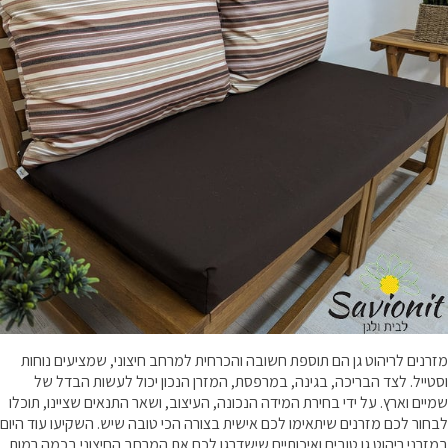
מזרנים לריהוט גן הם תוספת חשובה והכרחית למרחב חיצוני, שמציעים נוחות
וסטייל. לצד הבריכה, בגינה, במרפסת, המזרן הנכון יכול לעשות הבדל של
שמיים וארץ. על ידי בחירת המידה הנכונה, העיצוב, ושאר התנאים שציינו, תוכלו
לבחור לכם מזרנים שיתאימו לכם אישית בצורה הכי טובה שיש. השקיעו עוד היום
במזרני ריהוט גן טובים ואיכותיים שישדרגו לכם את המרחב החיצוני בכמה רמות.