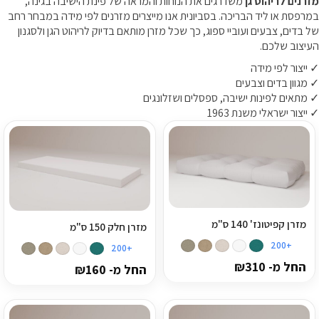
מזרנים לריהוט גן
משדרגים את הנוחות והמראה של פינת הישיבה בגינה,
במרפסת או ליד הבריכה. בסביונית אנו מייצרים מזרנים לפי מידה במבחר רחב
ספסל אחסון
של בדים, צבעים ועוביי ספוג, כך שכל מזרן מותאם בדיוק לריהוט הגן ולסגנון
העיצוב שלכם.
כריות נוי
✓ ייצור לפי מידה
✓ מגוון בדים וצבעים
ריהוט לבית
✓ מתאים לפינות ישיבה, ספסלים ושזלונגים
✓ ייצור ישראלי משנת 1963
אקססוריז
עודפים
קטלוג צבעים
מזרן קפיטונז' 140 ס"מ
מזרן חלק 150 ס"מ
אודות
+200
+200
טיפים והמלצות
החל מ-
310
₪
החל מ-
160
₪
עבודות אחרונות
צור קשר