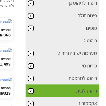
ריהוט לבית
ריפוד לריהוט גן
ולשמור על 
פינות זולה
פופים
ספריית עב
₪
368
ריהוט גן
מערכות ישיבה וריהוט
ספריית מד
1,499
כריות נוי
ריהוט למרפסת
ספריית מד
ריהוט לבית
₪
319
אקססוריז