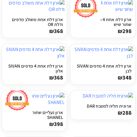
ריהוט למרפסת
ארון דלת אחת 4 מדפים SIVAV
ארון דלת אחת משולב מדפים
ריהוט לבית
שחור שיש
ודלת OR
₪
368
₪
298
אקססוריז
עודפים
ארון דלת אחת 4 מדפים SIVAN
ארון דלת אחת 4 מדפים SIVAN
לבן
אלון
קטלוג צבעים
₪
368
₪
348
אודות
טיפים והמלצות
ארונית תליה למטבח DAR
עבודות אחרונות
₪
288
ארון נעליים שחור דמוי שיש –
SHANEL
צור קשר
₪
398
הצהרת נגישות