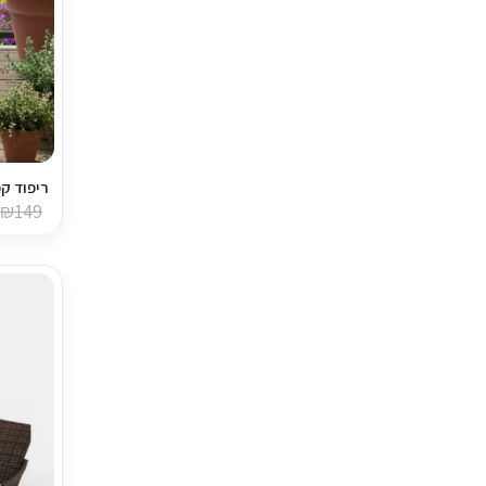
ריפוד קפ
₪
149