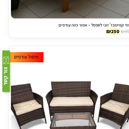
וד קפיטונז' זוגי לספסל – אפור כהה עודפים
המחיר
המחיר
₪
250
₪
3
המקורי
הנוכחי
היה:
הוא:
₪250.
₪390.
צור קשר