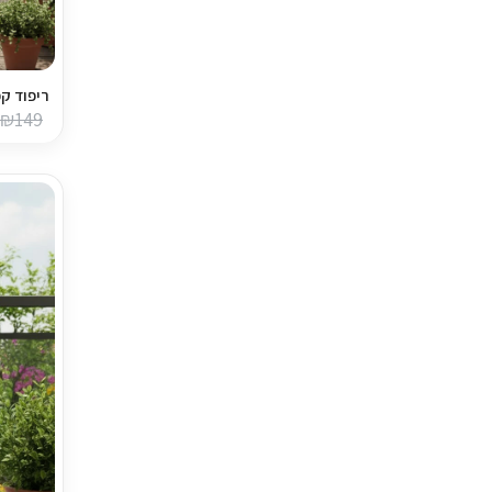
ריפוד קפ
₪
149