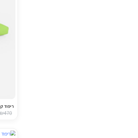
ריפוד קפיטונז' 
₪
470