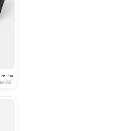
סט ריפודי קפיטונ
₪
190