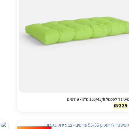
לספסל 155/45/9 ס"מ- עודפים
המחיר
המחיר
₪
229
המקורי
הנוכחי
היה:
הוא:
₪229.
₪470.