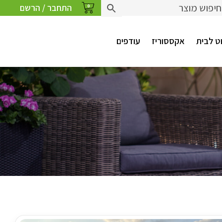
התחבר / הרשם
0
ט לבית
אקססוריז
עודפים