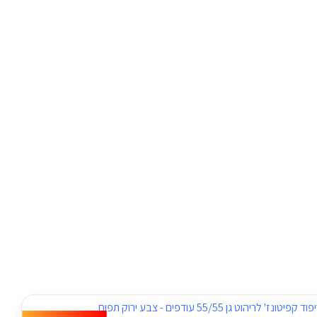
היה:
הוא:
₪89.
₪210.