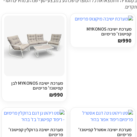
בקטגוריה זו תמצאו את כל המוצרים שכרגע במבצעי סוף שנה ובמחירים חסרי
תקדים.
ריהוט למרפסת
ריהוט לבית
מערכת ישיבה MYKONOS
קפיטונז' פרימיום
אקססוריז
₪
990
עודפים
קטלוג צבעים
מערכת ישיבה MYKONOS לבן
אודות
קפיטונז' פרימיום
₪
990
טיפים והמלצות
עבודות אחרונות
צור קשר
מערכת ישיבה אסטרל קפיטונז'
מערכת ישיבה ברוקלין קפיטונז'
הצהרת נגישות
פרימיום
פרימיום