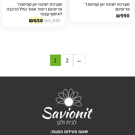
מערכת ישיבה יוון קפיטונז'
מערכת ישיבה יוון קפיטונז'
פרימיום
פרימיום ריפוד אפור כולל הרכבה
לאיסוף עצמי
₪
990
המחיר
המחיר
₪
850
₪
1,340
המקורי
הנוכחי
היה:
הוא:
₪850.
₪1,340.
1
2
←
:שעות פעילות החנות