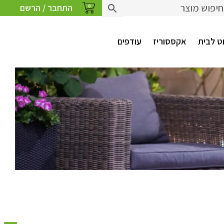
התחבר / הרשם
0
ט לבית
אקססוריז
עודפים