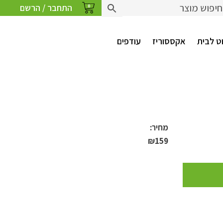
התחבר / הרשם
0
ט לבית
אקססוריז
עודפים
מחיר:
₪
159