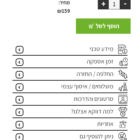
-
+
מחיר:
ריהוט למרפסת
₪
159
ריהוט לבית
הוסף לסל
אקססוריז
מידע טכני
עודפים
זמן אספקה
החלפה / החזרה
קטלוג צבעים
משלוחים / איסוף עצמי
אודות
סרטונים והדרכות
טיפים והמלצות
למה דווקא אצלנו?
עבודות אחרונות
אחריות
צור קשר
ניתן להוסיף גם
הצהרת נגישות