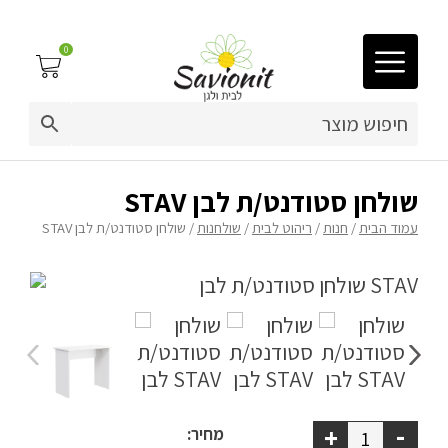
0
03-9212883
ריפוד לריהוט גן
שולחן סטודנט/ת לבן STAV
עמוד הבית
/
חנות
/
ריהוט לבית
/
שולחנות
/ שולחן סטודנט/ת לבן STAV
פינות זולה
פופים
ריהוט גן
מערכות ישיבה וריהוט
כריות נוי
-
+
מחיר: