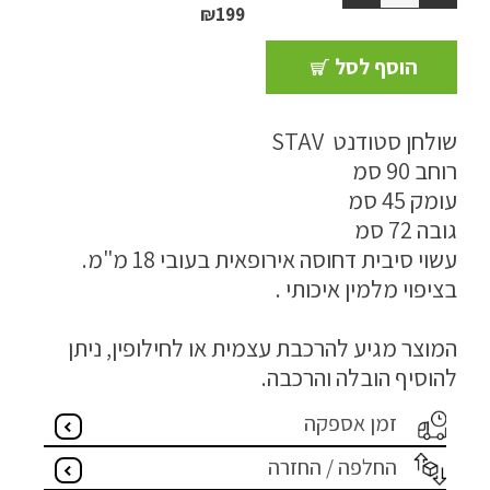
₪
199
ריהוט למרפסת
הוסף לסל
ריהוט לבית
אקססוריז
שולחן סטודנט STAV
רוחב 90 סמ
עודפים
עומק 45 סמ
גובה 72 סמ
עשוי סיבית דחוסה אירופאית בעובי 18 מ"מ.
קטלוג צבעים
בציפוי מלמין איכותי .
אודות
המוצר מגיע להרכבת עצמית או לחילופין, ניתן
טיפים והמלצות
להוסיף הובלה והרכבה.
עבודות אחרונות
זמן אספקה
צור קשר
החלפה / החזרה
הצהרת נגישות