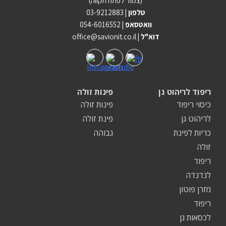
(צמוד לפתח תקווה)
טלפון |
03-9212883
וואטסאפ |
054-6016552
| דוא"ל
office@savionit.co.il
ריפוד לריהוט גן
פינות זולה
כיסוי ריפוד
פינות זולה
לריהוט גן
פינת זולה
כריות לפינת
גבוהה
זולה
ריפוד
לנדנדה
מזרן פוטון
ריפוד
לכסאות גן