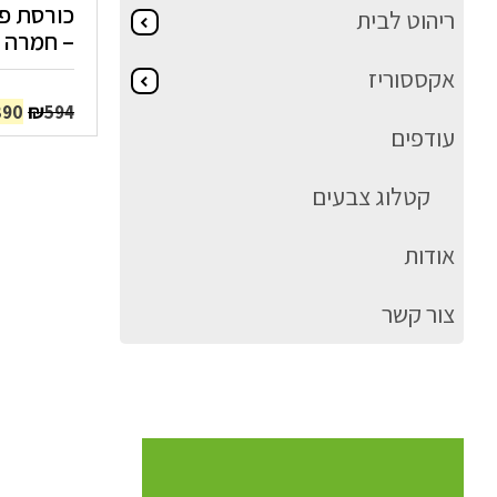
ריהוט לבית
– חמרה
אקססוריז
המח
₪
390
594
עודפים
המק
היה
94.
קטלוג צבעים
אודות
צור קשר