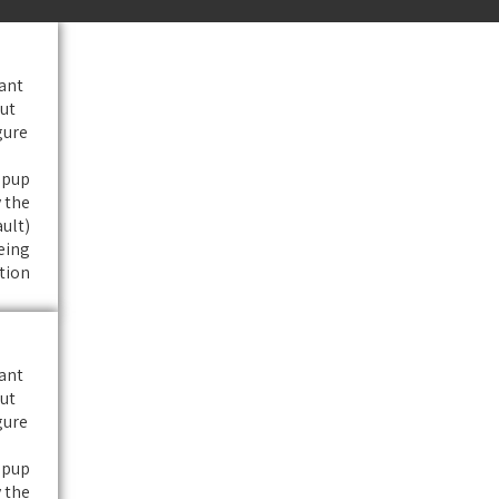
ant.
ut
gure
pup.
 the
ault)
eing
ion.
ant.
ut
gure
pup.
 the