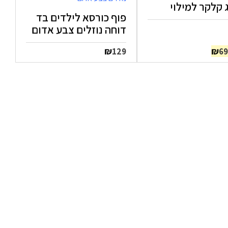
פוף כורסא לילדים בד
דוחה נוזלים צבע אדום
מחיר
המחיר
₪
₪
129
69
מקורי
הנוכחי
יה:
הוא:
₪69.
₪90