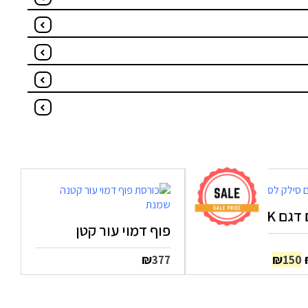
SILK אפור
פוף דמוי עור קטן
המחיר
המחיר
₪
₪
377
150
המקורי
הנוכחי
היה:
הוא:
₪150.
₪170.