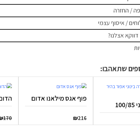
ה / החזרה
חים / איסוף עצמי
דווקא אצלנו?
ות
ספים שתאהבו:
פוף אגס מילאנו אדום
הדום דגם 
100
₪
₪
170
216