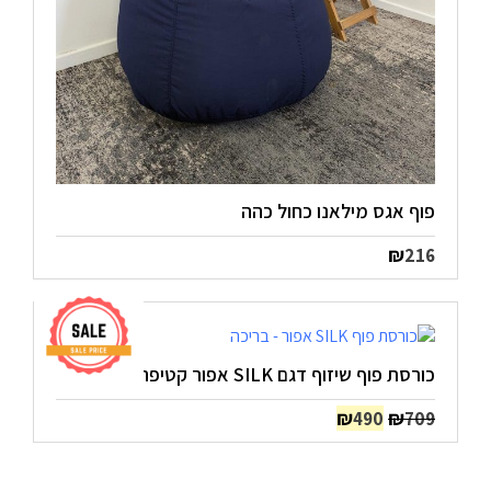
פוף אגס מילאנו כחול כהה
₪
216
כורסת פוף שיזוף דגם SILK אפור קטיפה
המחיר
המחיר
₪
₪
490
709
המקורי
הנוכחי
היה:
הוא: