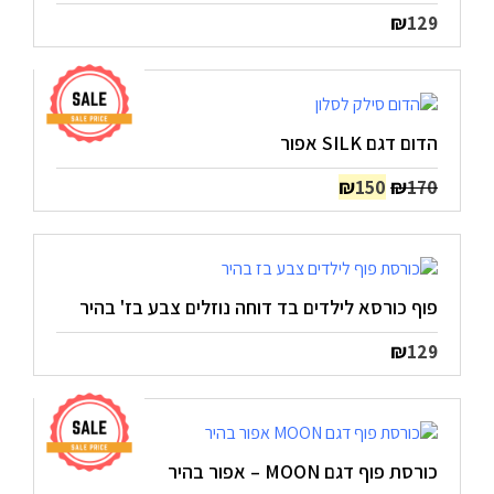
₪
129
הדום דגם SILK אפור
המחיר
המחיר
₪
₪
150
170
המקורי
הנוכחי
היה:
הוא:
₪150.
₪170.
פוף כורסא לילדים בד דוחה נוזלים צבע בז' בהיר
₪
129
כורסת פוף דגם MOON – אפור בהיר