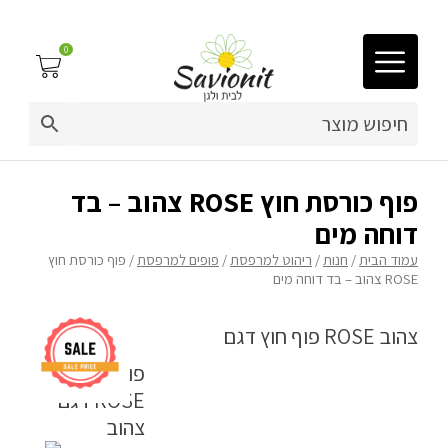
0
03-9212883
ריפוד לריהוט גן
פוף כורסת חוץ ROSE צהוב – בד
דוחה מים
פינות זולה
עמוד הבית
/
חנות
/
ריהוט למרפסת
/
פופים למרפסת
/ פוף כורסת חוץ
ROSE צהוב – בד דוחה מים
פופים
ריהוט גן
מערכות ישיבה וריהוט
כריות נוי