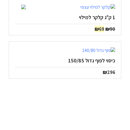
1 ק"ג קלקר למילוי
המחיר
המחיר
₪
₪
69
90
המקורי
הנוכחי
היה:
הוא:
₪69.
₪90.
כיסוי לפוף גדול 150/85
₪
296