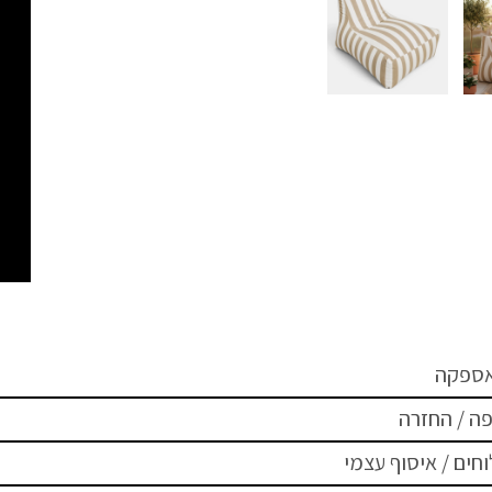
אספקה
ה / החזרה
חים / איסוף עצמי