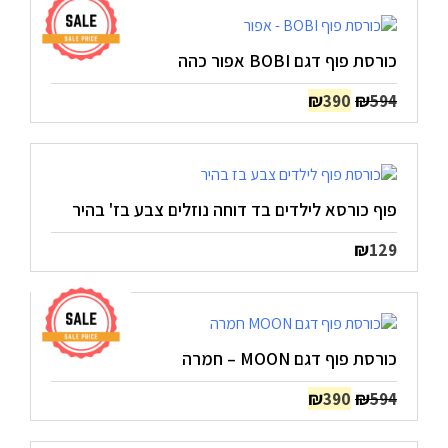
כורסת פוף דגם BOBI אפור כהה
המחיר
המחיר
₪
₪
390
594
המקורי
הנוכחי
היה:
הוא:
₪390.
₪594.
פוף כורסא לילדים בד דוחה נוזלים צבע בז' בהיר
₪
129
כורסת פוף דגם MOON – חמרה
המחיר
המחיר
₪
₪
390
594
המקורי
הנוכחי
היה:
הוא: