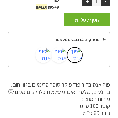
-
+
מחיר:
המחיר
המחיר
ריהוט למרפסת
₪
420
₪
549
המקורי
הנוכחי
הוסף לסל
ריהוט לבית
היה:
הוא:
₪420.
₪549.
אקססוריז
✨ המוצר קיים גם בצבעים נוספים:
עודפים
קטלוג צבעים
אודות
פוף אגס בד ריפוד פיקה סופר פרימיום בגוון חום.
טיפים והמלצות
בד נעים, מלטף ואיכותי שלא תוכלו לקום ממנו 🙂
עבודות אחרונות
מידות המוצר:
צור קשר
קוטר 100 ס"מ
גובה 60 ס"מ
הצהרת נגישות