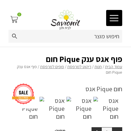
0
03-9212883
ריפוד לריהוט גן
פוף אגס ענק Pique חום
עמוד הבית
/
חנות
/
ריהוט למרפסת
/
פופים למרפסת
/ פוף אגס ענק
פינות זולה
Pique חום
פופים
ריהוט גן
מערכות ישיבה וריהוט
כריות נוי