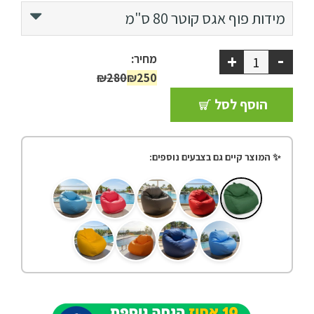
קוטר 80 ס"מ
מידות פוף אגס
קוטר 80 ס"מ
ריהוט למרפסת
קוטר 100 ס"מ
ריהוט לבית
-
+
מחיר:
₪280
₪250
אקססוריז
הוסף לסל
עודפים
✨ המוצר קיים גם בצבעים נוספים:
קטלוג צבעים
אודות
טיפים והמלצות
עבודות אחרונות
צור קשר
הצהרת נגישות