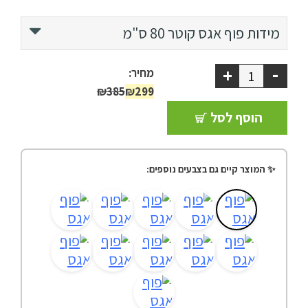
ספסל אחסון
קוטר 80 ס"מ
מידות פוף אגס
קוטר 80 ס"מ
כריות נוי
קוטר 100 ס"מ
-
+
מחיר:
ריהוט לבית
₪385
₪299
הוסף לסל
אקססוריז
עודפים
✨ המוצר קיים גם בצבעים נוספים:
קטלוג צבעים
אודות
טיפים והמלצות
עבודות אחרונות
צור קשר