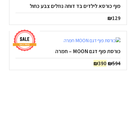
פוף כורסא לילדים בד דוחה נוזלים צבע כחול
₪
129
כורסת פוף דגם MOON – חמרה
המחיר
המחיר
₪
₪
390
594
המקורי
הנוכחי
היה:
הוא:
₪390.
₪594.