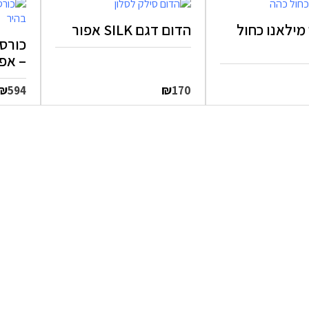
מילאנו כחול
הדום דגם SILK אפור
– אפו
₪
₪
594
170