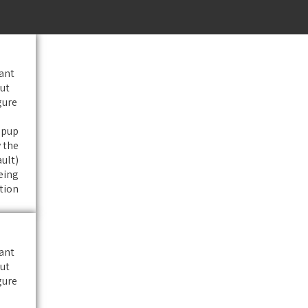
ant.
ut
gure
pup.
 the
ault)
eing
ion.
ant.
ut
gure