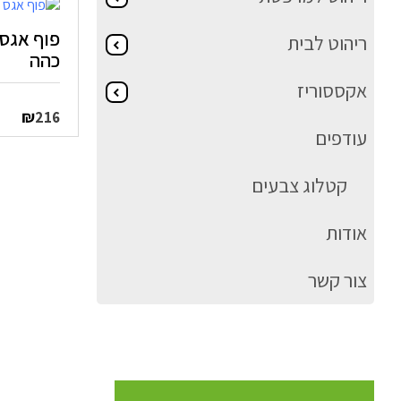
פוף אגס 
ריהוט לבית
כהה
אקססוריז
₪
216
עודפים
קטלוג צבעים
אודות
צור קשר