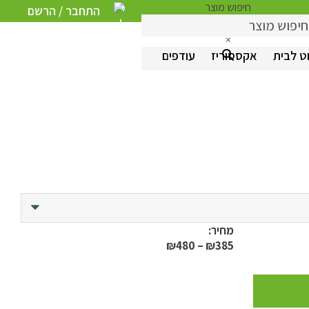
חיפוש מוצר
התחבר / הרשם
0
×
ט לבית
אקססוריז
עודפים
מחיר:
טווח
₪
480
–
₪
385
מחירים:
עד