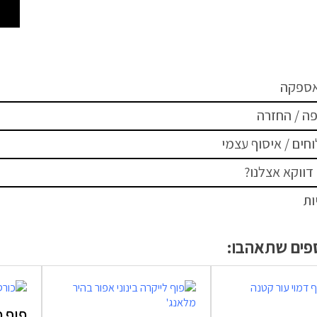
אספקה
ה / החזרה
חים / איסוף עצמי
דווקא אצלנו?
ות
ספים שתאהבו:
פוף כ