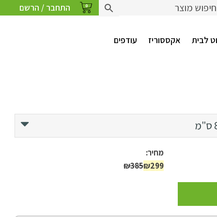
התחבר / הרשם
0
ט לבית
אקססוריז
עודפים
מחיר:
₪385
₪299