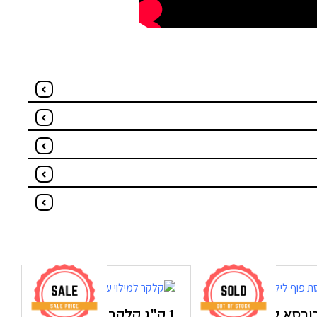
ורסא לילדים בד
1 ק"ג קלקר למילוי