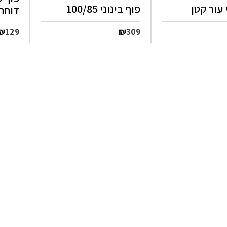
 עור קטן
פוף בינוני 100/85
דוחה
₪
₪
129
309