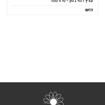
עציץ דמוי בטון – פרח סגול
₪
59