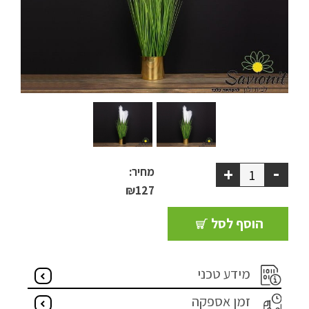
ריהוט למרפסת
ריהוט לבית
אקססוריז
עודפים
קטלוג צבעים
-
+
מחיר:
₪
127
אודות
טיפים והמלצות
הוסף לסל
עבודות אחרונות
מידע טכני
צור קשר
זמן אספקה
הצהרת נגישות