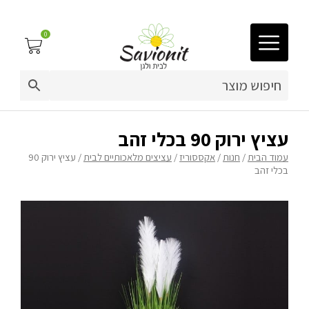
0
03-9212883
ריפוד לריהוט גן
עציץ ירוק 90 בכלי זהב
עמוד הבית
/
חנות
/
אקססוריז
/
עציצים מלאכותיים לבית
/ עציץ ירוק 90
פינות זולה
בכלי זהב
פופים
ריהוט גן
מערכות ישיבה וריהוט
כריות נוי