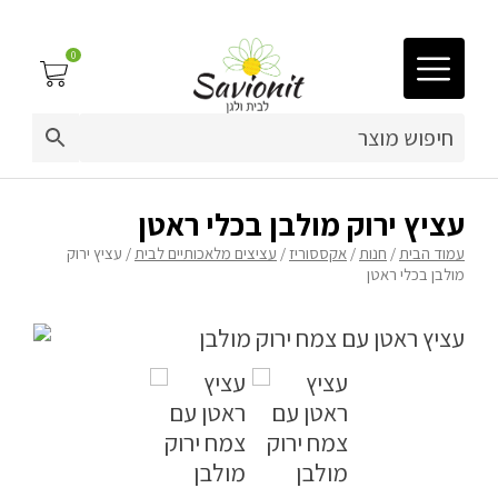
0
03-9212883
ריפוד לריהוט גן
עציץ ירוק מולבן בכלי ראטן
עמוד הבית
/
חנות
/
אקססוריז
/
עציצים מלאכותיים לבית
/ עציץ ירוק
פינות זולה
מולבן בכלי ראטן
פופים
מיטות לכלבים
ריהוט גן
פינות ישיבה