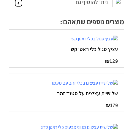
ניתן להוסיף גם
הצהרת נגישות
מוצרים נוספים שתאהבו:
מדיניות פרטיות
התחבר / הרשם
עציץ סגול כלי ראטן קש
₪
129
שלישיית עציצים על סטנד זהב
₪
179