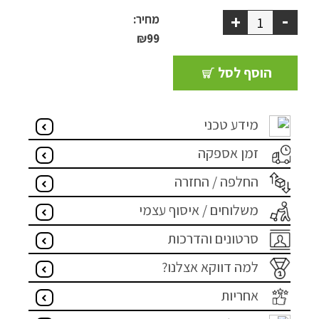
-
+
ספסל אחסון
מחיר:
₪
99
כריות נוי
הוסף לסל
ריהוט לבית
אקססוריז
מידע טכני
זמן אספקה
עודפים
החלפה / החזרה
קטלוג צבעים
משלוחים / איסוף עצמי
אודות
סרטונים והדרכות
טיפים והמלצות
למה דווקא אצלנו?
עבודות אחרונות
אחריות
צור קשר